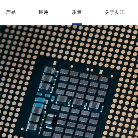
产品
应用
质量
关于友旺
AC/DC转换器
转换器
电源监控电路