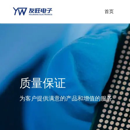
首页
AC/DC电路
电动自行车
DC/DC电路
AC/DC控制器
电池充电器
漏电保护
运放电路
智能家居
漏电保护电路
计算机
其它电路
质量保证
射频电路
储能
为客户提供满意的产品和增值的服务
开云链接官网
通讯
开云链接官网（晶圆）
多媒体